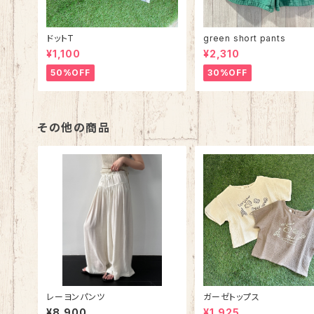
ドットT
green short pants
¥1,100
¥2,310
50%OFF
30%OFF
その他の商品
レーヨンパンツ
ガーゼトップス
¥8,900
¥1,925