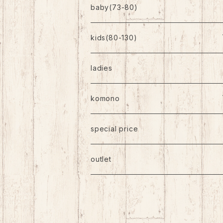
baby(73-80)
kids(80-130)
トップス
ladies
ボトムス
komono
ワンピース
帽子
special price
靴下
outlet
バッグ
アクセサリー