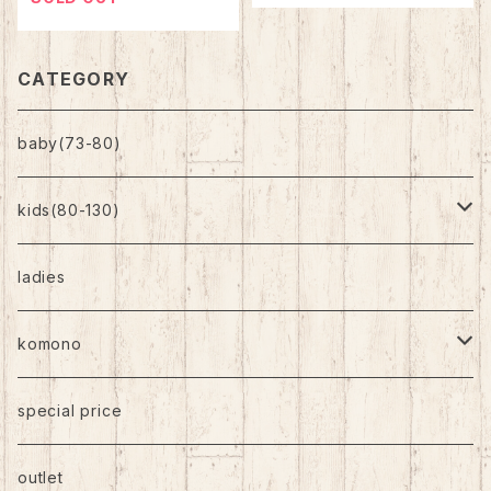
CATEGORY
baby(73-80)
kids(80-130)
トップス
ladies
ボトムス
komono
ワンピース
帽子
special price
靴下
outlet