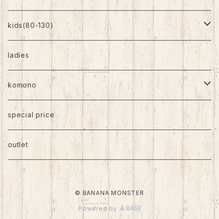
kids(80-130)
トップス
ladies
ボトムス
komono
ワンピース
帽子
special price
靴下
outlet
バッグ
© BANANA MONSTER
アクセサリー
Powered by