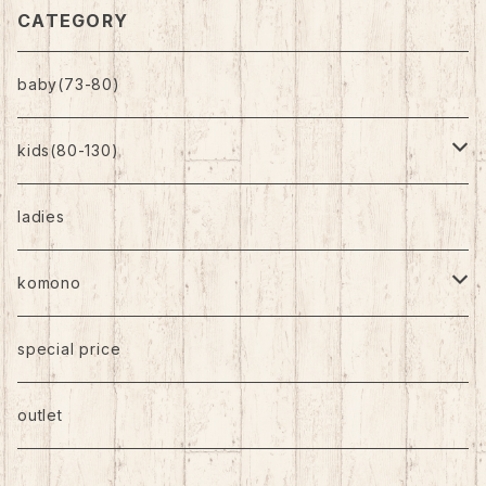
CATEGORY
baby(73-80)
kids(80-130)
トップス
ladies
ボトムス
komono
ワンピース
帽子
special price
靴下
outlet
バッグ