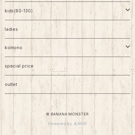
kids(80-130)
トップス
ladies
ボトムス
komono
ワンピース
帽子
special price
靴下
outlet
バッグ
© BANANA MONSTER
アクセサリー
Powered by