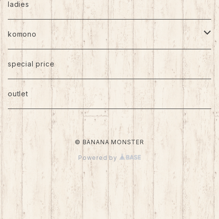
トップス
ladies
ボトムス
komono
ワンピース
帽子
special price
靴下
outlet
バッグ
© BANANA MONSTER
アクセサリー
Powered by
その他