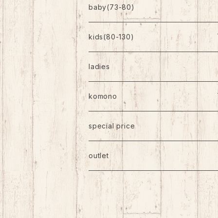
baby(73-80)
kids(80-130)
トップス
ladies
ボトムス
komono
ワンピース
帽子
special price
靴下
outlet
バッグ
アクセサリー