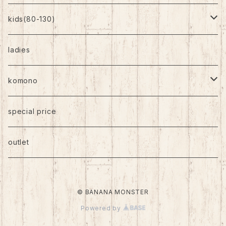
kids(80-130)
トップス
ladies
ボトムス
komono
ワンピース
帽子
special price
靴下
outlet
バッグ
© BANANA MONSTER
アクセサリー
Powered by