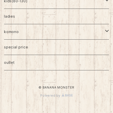
kids(80-130)
トップス
ladies
ボトムス
komono
ワンピース
帽子
special price
靴下
outlet
バッグ
© BANANA MONSTER
アクセサリー
Powered by
その他