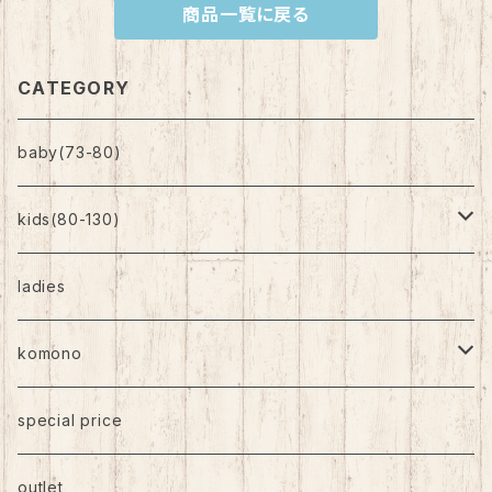
商品一覧に戻る
CATEGORY
baby(73-80)
kids(80-130)
トップス
ladies
ボトムス
komono
ワンピース
帽子
special price
靴下
outlet