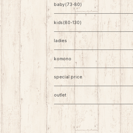
baby(73-80)
kids(80-130)
トップス
ladies
ボトムス
komono
ワンピース
帽子
special price
靴下
outlet
バッグ
アクセサリー